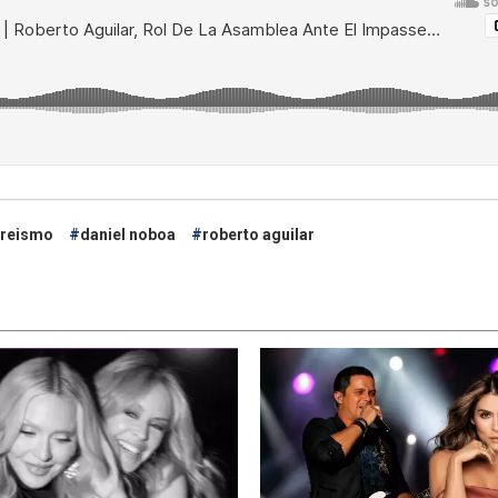
rreismo
daniel noboa
roberto aguilar