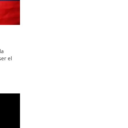
la
ser el