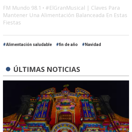
FM Mundo 98.1
·
#ElGranMusical | Claves Para
Mantener Una Alimentación Balanceada En Estas
Fiestas
Alimentación saludable
fin de año
Navidad
ÚLTIMAS NOTICIAS