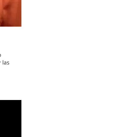
o
 las