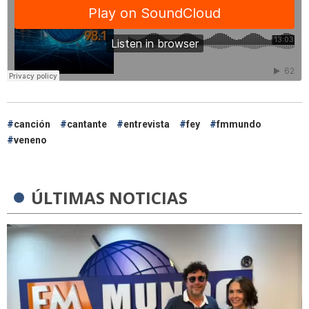
canción
cantante
entrevista
fey
fmmundo
veneno
ÚLTIMAS NOTICIAS