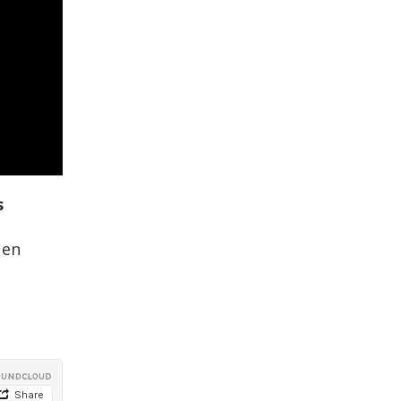
s
 en