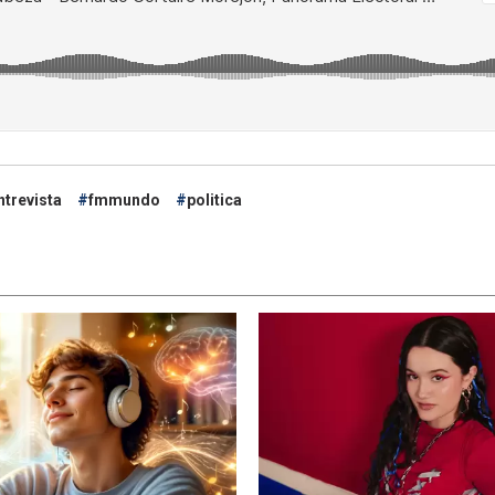
ntrevista
fmmundo
politica