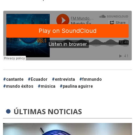
cantante
Ecuador
entrevista
fmmundo
mundo éxitos
música
paulina aguirre
ÚLTIMAS NOTICIAS