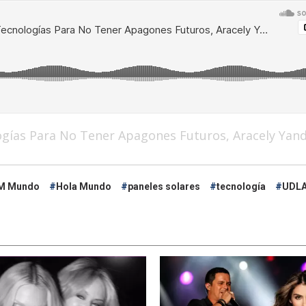
ogías Para No Tener Apagones Futuros, Aracely Ya
M Mundo
Hola Mundo
paneles solares
tecnología
UDL