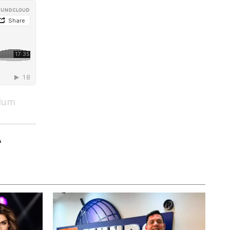
ndum
A