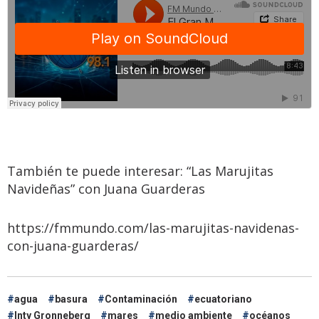
También te puede interesar: “Las Marujitas
Navideñas” con Juana Guarderas
https://fmmundo.com/las-marujitas-navidenas-
con-juana-guarderas/
agua
basura
Contaminación
ecuatoriano
Inty Gronneberg
mares
medio ambiente
océanos