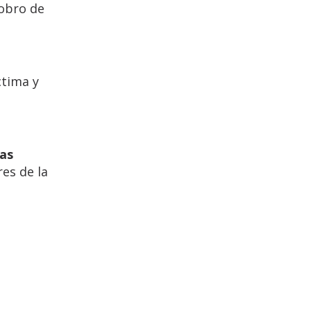
cobro de
ctima y
nas
es de la