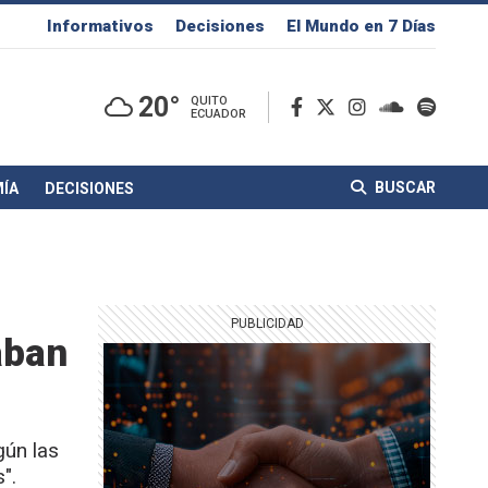
Informativos
Decisiones
El Mundo en 7 Días
20°
QUITO
ECUADOR
BUSCAR
ÍA
DECISIONES
aban
gún las
".