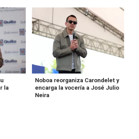
su
Noboa reorganiza Carondelet y
r la
encarga la vocería a José Julio
Neira