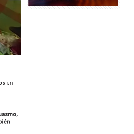
os
en
uasmo,
bién