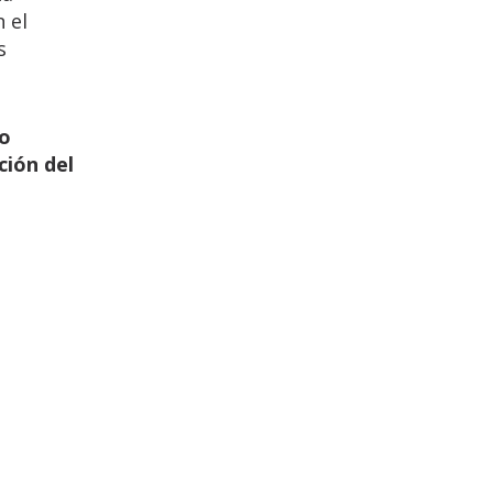
 el
s
io
ción del