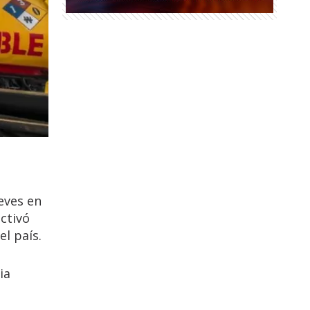
eves en
ctivó
el país.
ia