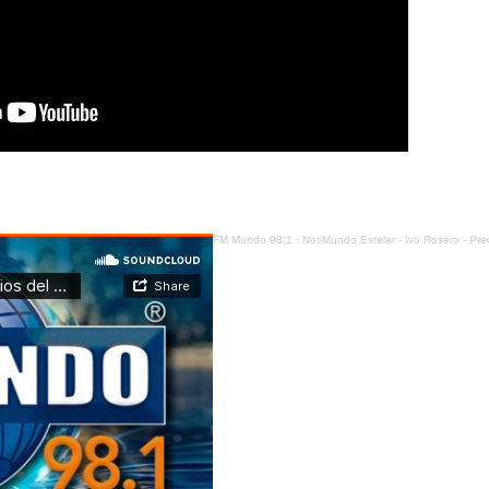
FM Mundo 98.1
·
NotiMundo Estelar - Ivo Rosero - Precios del diésel y gasolinas en el p