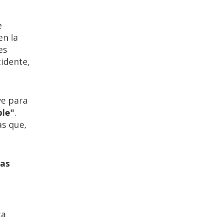
e
en la
es
cidente,
ve para
ble"
.
as que,
zas
ta