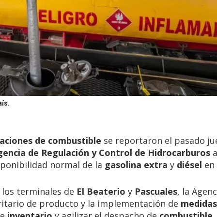
aís.
aciones de combustible
se reportaron el pasado ju
gencia de Regulación y Control de Hidrocarburos
a
sponibilidad normal de la
gasolina extra
y
diésel
en 
n los terminales de
El Beaterio
y
Pascuales
, la Agenc
ritario de producto y la implementación de
medidas
de
inventario
y agilizar el despacho de
combustible
.