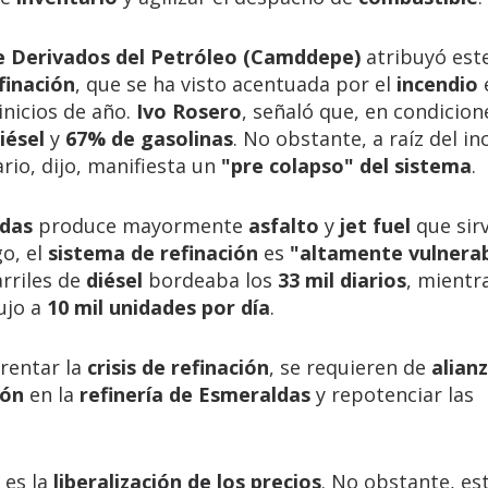
e Derivados del Petróleo (Camddepe)
atribuyó est
finación
, que se ha visto acentuada por el
incendio
inicios de año.
Ivo Rosero
, señaló que, en condicion
iésel
y
67% de gasolinas
. No obstante, a raíz del in
ario, dijo, manifiesta un
"pre colapso" del sistema
.
ldas
produce mayormente
asfalto
y
jet fuel
que sir
o, el
sistema de refinación
es
"altamente vulnera
arriles de
diésel
bordeaba los
33 mil diarios
, mientr
ujo a
10 mil unidades por día
.
rentar la
crisis de refinación
, se requieren de
alian
ión
en la
refinería de Esmeraldas
y repotenciar las
 es la
liberalización de los precios
. No obstante, es