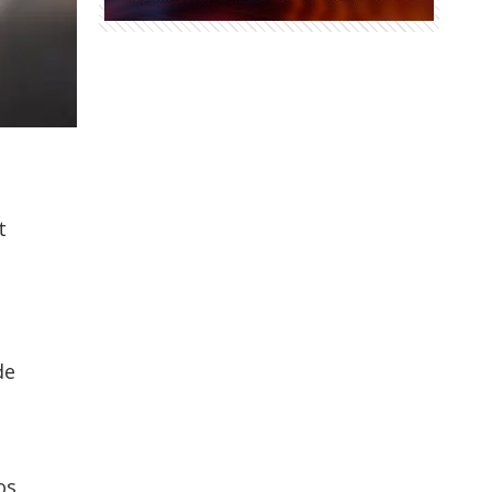
t
de
os