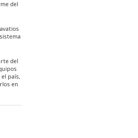
rme del
gavatios
 sistema
rte del
equipos
el país,
rlos en