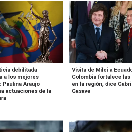
ticia debilitada
Visita de Milei a Ecuad
a a los mejores
Colombia fortalece las
": Paulina Araujo
en la región, dice Gabri
na actuaciones de la
Gasave
ura