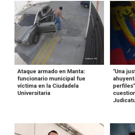
Ataque armado en Manta:
"Una jus
funcionario municipal fue
ahuyent
víctima en la Ciudadela
perfiles
Universitaria
cuestio
Judicat