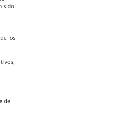
n sido
 de los
tivos,
e
e de