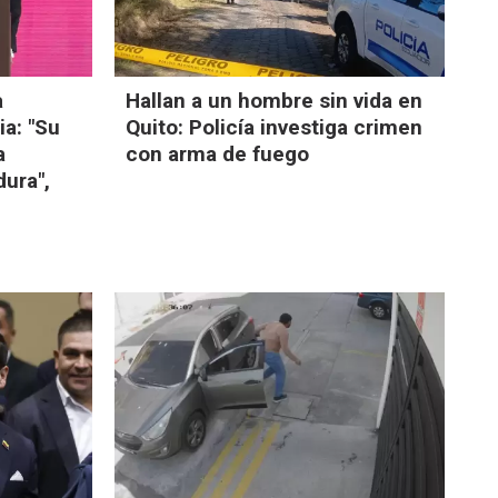
a
Hallan a un hombre sin vida en
a: "Su
Quito: Policía investiga crimen
a
con arma de fuego
dura",