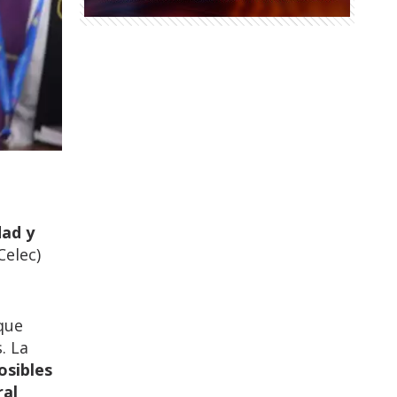
dad y
Celec)
que
. La
osibles
ral