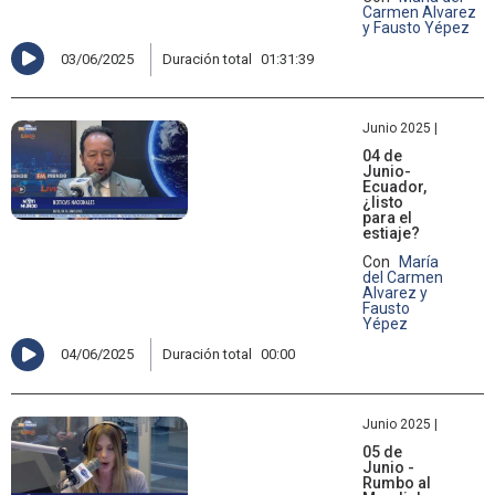
Carmen Alvarez
y Fausto Yépez
03/06/2025
Duración total
01:31:39
Junio 2025 |
04 de
Junio-
Ecuador,
¿listo
para el
estiaje?
Con
María
del Carmen
Alvarez y
Fausto
Yépez
04/06/2025
Duración total
00:00
Junio 2025 |
05 de
Junio -
Rumbo al