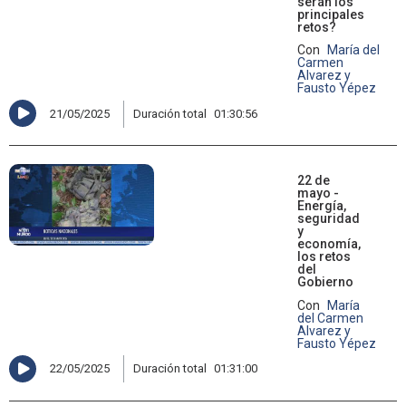
serán los
principales
retos?
Con
María del
Carmen
Alvarez y
Fausto Yépez
21/05/2025
Duración total
01:30:56
22 de
mayo -
Energía,
seguridad
y
economía,
los retos
del
Gobierno
Con
María
del Carmen
Alvarez y
Fausto Yépez
22/05/2025
Duración total
01:31:00