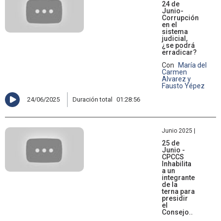
24 de
Junio-
Corrupción
en el
sistema
judicial,
¿se podrá
erradicar?
Con
María del
Carmen
Alvarez y
Fausto Yépez
24/06/2025
Duración total
01:28:56
Junio 2025 |
25 de
Junio -
CPCCS
Inhabilita
a un
integrante
de la
terna para
presidir
el
Consejo..