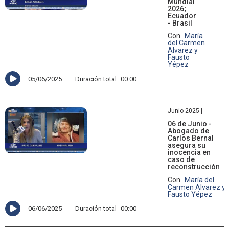
Mundial
2026;
Ecuador
- Brasil
Con
María
del Carmen
Alvarez y
Fausto
Yépez
05/06/2025
Duración total
00:00
Junio 2025 |
06 de Junio -
Abogado de
Carlos Bernal
asegura su
inocencia en
caso de
reconstrucción
Con
María del
Carmen Alvarez y
Fausto Yépez
06/06/2025
Duración total
00:00