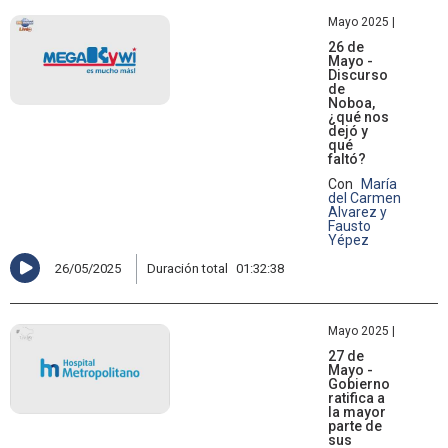
Mayo 2025 |
26 de
Mayo -
Discurso
de
Noboa,
¿qué nos
dejó y
qué
faltó?
Con
María
del Carmen
Alvarez y
Fausto
Yépez
26/05/2025
Duración total
01:32:38
Mayo 2025 |
27 de
Mayo -
Gobierno
ratifica a
la mayor
parte de
sus