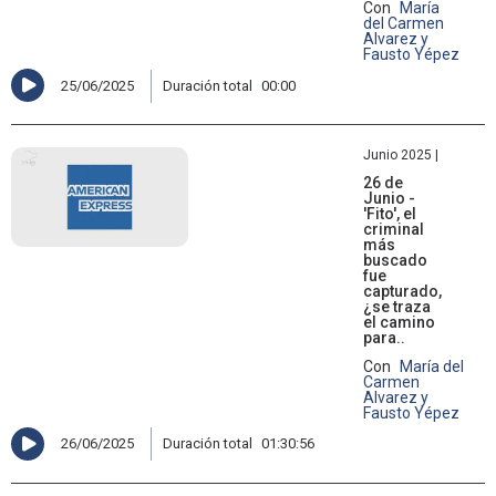
Con
María
del Carmen
Alvarez y
Fausto Yépez
25/06/2025
Duración total
00:00
Junio 2025 |
26 de
Junio -
'Fito', el
criminal
más
buscado
fue
capturado,
¿se traza
el camino
para..
Con
María del
Carmen
Alvarez y
Fausto Yépez
26/06/2025
Duración total
01:30:56