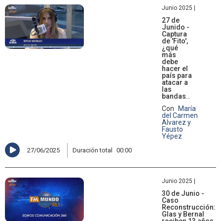
Junio 2025 |
27 de
Junido -
Captura
de 'Fito',
¿qué
más
debe
hacer el
país para
atacar a
las
bandas..
Con
María
del Carmen
Alvarez y
Fausto
Yépez
27/06/2025
Duración total
00:00
Junio 2025 |
30 de Junio -
Caso
Reconstrucción:
Glas y Bernal