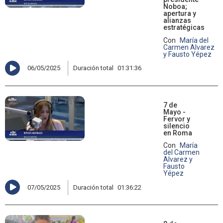
Noboa;
apertura y
alianzas
estratégicas
Con
María del
Carmen Alvarez
y Fausto Yépez
06/05/2025
Duración total
01:31:36
7 de
Mayo -
Fervor y
silencio
en Roma
Con
María
del Carmen
Alvarez y
Fausto
Yépez
07/05/2025
Duración total
01:36:22