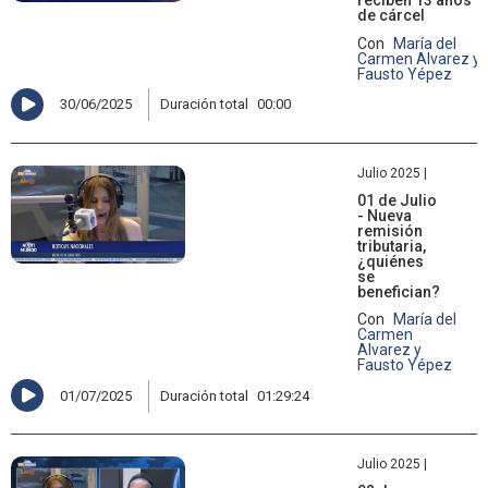
reciben 13 años
de cárcel
Con
María del
Carmen Alvarez y
Fausto Yépez
30/06/2025
Duración total
00:00
Julio 2025 |
01 de Julio
- Nueva
remisión
tributaria,
¿quiénes
se
benefician?
Con
María del
Carmen
Alvarez y
Fausto Yépez
01/07/2025
Duración total
01:29:24
Julio 2025 |