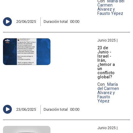
Con
María del
Carmen
Alvarez y
Fausto Yépez
20/06/2025
Duración total
00:00
Junio 2025 |
23 de
Junio -
Israel -
Irán,
¿temor a
un
conflicto
global?
Con
María
del Carmen
Alvarez y
Fausto
Yépez
23/06/2025
Duración total
00:00
Junio 2025 |