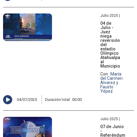
Julio 2025 |
04 de
Julio -
Juez
niega
reversión
del
estadio
Olímpico
Atahualpa
al
Municipio
Con
María
del Carmen
Alvarez y
Fausto
Yépez
04/07/2025
Duración total
00:00
Julio 2025 |
07 de Junio
-
Referéndum