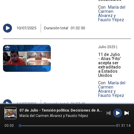
Con
María del
Carmen
Alvarez y
Fausto Yépez
10/07/2025
Duración total
01:32:50
Julio 2025 |
11 de Julio
- Alias 'Fito'
acepta ser
extraditado
a Estados
Unidos
Con
María del
Carmen
Alvarez y
Fausto Yépez
14/07/2025
Duración total
01:37:48
07 de Julio - Tensión política: Decisiones de Abelardo De La Espriella contra Gustavo
María del Carmen Alvarez y Fausto Yépez
Julio 2025 |
00:00
01:31:14
14 de Julio -