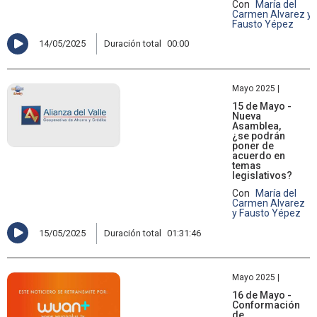
Con
María del
Carmen Alvarez y
Fausto Yépez
14/05/2025
Duración total
00:00
Mayo 2025 |
15 de Mayo -
Nueva
Asamblea,
¿se podrán
poner de
acuerdo en
temas
legislativos?
Con
María del
Carmen Alvarez
y Fausto Yépez
15/05/2025
Duración total
01:31:46
Mayo 2025 |
16 de Mayo -
Conformación
de