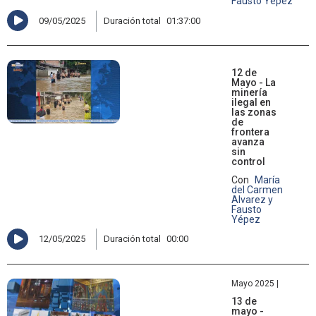
Fausto Yépez
09/05/2025
Duración total
01:37:00
12 de
Mayo - La
minería
ilegal en
las zonas
de
frontera
avanza
sin
control
Con
María
del Carmen
Alvarez y
Fausto
Yépez
12/05/2025
Duración total
00:00
Mayo 2025 |
13 de
mayo -