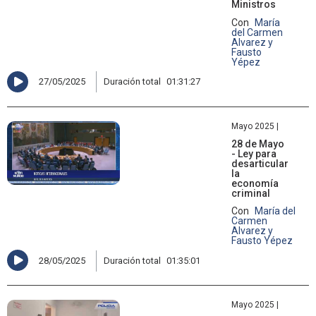
Ministros
Con
María
del Carmen
Alvarez y
Fausto
Yépez
27/05/2025
Duración total
01:31:27
Mayo 2025 |
28 de Mayo
- Ley para
desarticular
la
economía
criminal
Con
María del
Carmen
Alvarez y
Fausto Yépez
28/05/2025
Duración total
01:35:01
Mayo 2025 |