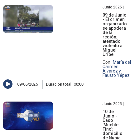
Junio 2025 |
09 de Junio
- El crimen
organizado
se apodera
de la
región;
atentado
violento a
Miguel
Uribe
Con
María del
Carmen
Alvarez y
Fausto Yépez
09/06/2025
Duración total
00:00
Junio 2025 |
10 de
Junio -
Caso
'Mueble
Fino';
domicilio
de Nubia