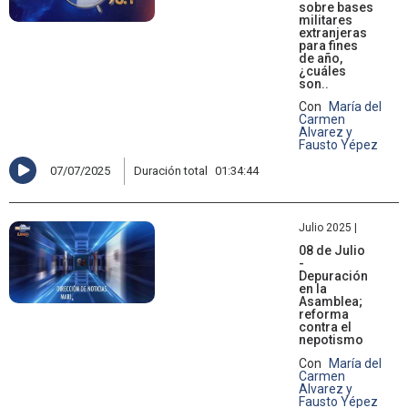
sobre bases
militares
extranjeras
para fines
de año,
¿cuáles
son..
Con
María del
Carmen
Alvarez y
Fausto Yépez
07/07/2025
Duración total
01:34:44
Julio 2025 |
08 de Julio
-
Depuración
en la
Asamblea;
reforma
contra el
nepotismo
Con
María del
Carmen
Alvarez y
Fausto Yépez