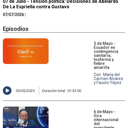
07 de Julio - Tensión política: Decisiones de Abelardo
De La Espriella contra Gustavo
07/07/2026
|
Episodios
5 de Mayo -
Ecuador en
contingencia
sanitaria;
tosferina y
fiebre
amarilla
Con
María del
Carmen Alvarez
y Fausto Yépez
05/05/2025
Duración total
01:33:50
6 de Mayo -
Gira
internacional
del
presidente