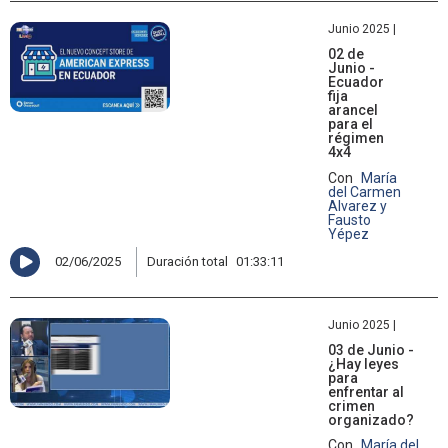
Junio 2025 |
02 de
Junio -
Ecuador
fija
arancel
para el
régimen
4x4
Con
María
del Carmen
Alvarez y
Fausto
Yépez
02/06/2025
Duración total
01:33:11
Junio 2025 |
03 de Junio -
¿Hay leyes
para
enfrentar al
crimen
organizado?
Con
María del