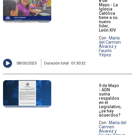
8 de
Mayo - La
Iglesia
Católica
tiene a su
nuevo
líder,
León XIV
Con
María
del Carmen
Alvarez y
Fausto
Yépez
08/05/2025
Duración total
01:30:32
9 de Mayo
- ADN
suma
respaldos
en el
Legislativo,
¿ya hay
acuerdos?
Con
María del
Carmen
Alvarez y