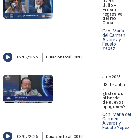
02 de
Julio -
Erosión
regresiva
del río
Coca
Con
María
del Carmen
Alvarez y
Fausto
Yépez
02/07/2025
Duración total
00:00
Julio 2025 |
03 de Julio
-
¿Estamos
al borde
de nuevos
apagones?
Con
María del
Carmen
Alvarez y
Fausto Yépez
03/07/2025
Duración total
00:00