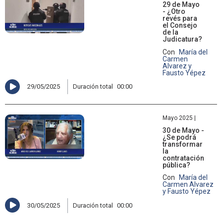
29 de Mayo
- ¿Otro
revés para
el Consejo
de la
Judicatura?
Con
María del
Carmen
Alvarez y
Fausto Yépez
29/05/2025
Duración total
00:00
Mayo 2025 |
30 de Mayo -
¿Se podrá
transformar
la
contratación
pública?
Con
María del
Carmen Alvarez
y Fausto Yépez
30/05/2025
Duración total
00:00