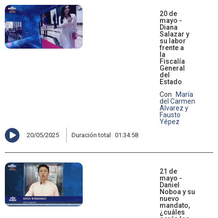
20 de
mayo -
Diana
Salazar y
su labor
frente a
la
Fiscalía
General
del
Estado
Con
María
del Carmen
Alvarez y
Fausto
Yépez
20/05/2025
Duración total
01:34:58
21 de
mayo -
Daniel
Noboa y su
nuevo
mandato,
¿cuáles