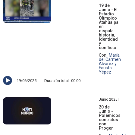
19 de
Junio - El
Estadio
Olímpico
Atahualpa
en
disputa:
historia,
identidad
y
conflicto.
Con
María
del Carmen
Alvarez y
Fausto
Yépez
19/06/2025
Duración total
00:00
Junio 2025 |
20 de
Junio -
Polémicos
contratos
con
Progen