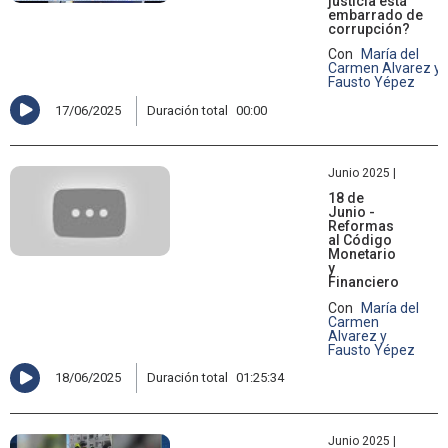
justicia está
embarrado de
corrupción?
Con
María del
Carmen Alvarez y
Fausto Yépez
17/06/2025
Duración total
00:00
Junio 2025 |
18 de
Junio -
Reformas
al Código
Monetario
y
Financiero
Con
María del
Carmen
Alvarez y
Fausto Yépez
18/06/2025
Duración total
01:25:34
Junio 2025 |