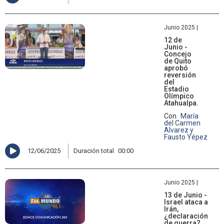
Junio 2025 |
12 de
Junio -
Concejo
de Quito
aprobó
reversión
del
Estadio
Olímpico
Atahualpa.
Con
María
del Carmen
Alvarez y
Fausto Yépez
12/06/2025
Duración total
00:00
Junio 2025 |
13 de Junio -
Israel ataca a
Irán,
¿declaración
de guerra?