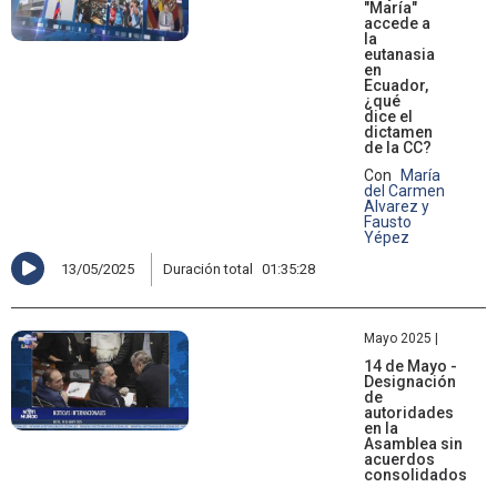
"María"
accede a
la
eutanasia
en
Ecuador,
¿qué
dice el
dictamen
de la CC?
Con
María
del Carmen
Alvarez y
Fausto
Yépez
13/05/2025
Duración total
01:35:28
Mayo 2025 |
14 de Mayo -
Designación
de
autoridades
en la
Asamblea sin
acuerdos
consolidados