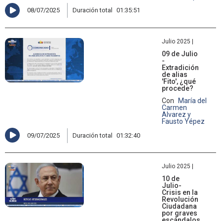
08/07/2025
Duración total
01:35:51
Julio 2025 |
09 de Julio
-
Extradición
de alias
'Fito', ¿qué
procede?
Con
María del
Carmen
Alvarez y
Fausto Yépez
09/07/2025
Duración total
01:32:40
Julio 2025 |
10 de
Julio-
Crisis en la
Revolución
Ciudadana
por graves
escándalos