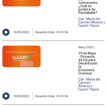
comisiones,
¿Cuál es
postura de
Pachakutik?
Con
María del
Carmen Alvarez y
Fausto Yépez
16/05/2025
Duración total
01:31:34
Mayo 2025 |
19 de Mayo
- Proyecto
de ley para
Desarticular
la
Economía
Criminal
Con
María del
Carmen
Alvarez y
Fausto Yépez
19/05/2025
Duración total
01:31:04