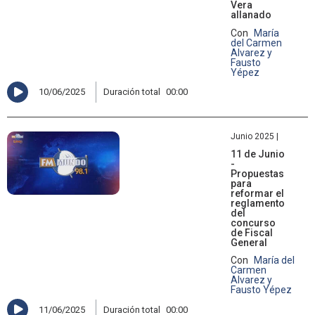
Vera
allanado
Con
María
del Carmen
Alvarez y
Fausto
Yépez
10/06/2025
Duración total
00:00
Junio 2025 |
11 de Junio
-
Propuestas
para
reformar el
reglamento
del
concurso
de Fiscal
General
Con
María del
Carmen
Alvarez y
Fausto Yépez
11/06/2025
Duración total
00:00