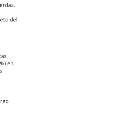
erda»,
eto del
cas
 %) en
s
argo
n