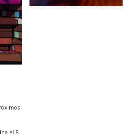
róximos
na el 8