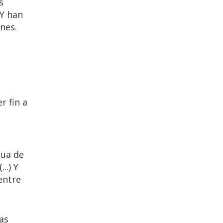
s
«Y han
unes.
r fin a
gua de
..) Y
entre
as