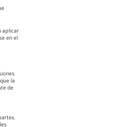
ue
 aplicar
se en el
siones.
que la
nte de
partes.
les