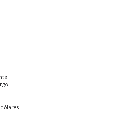
nte
argo
 dólares