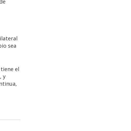
 de
lateral
bio sea
tiene el
, y
ntinua,