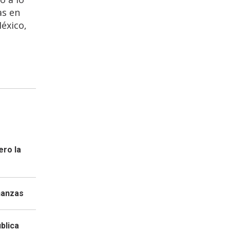
as en
México,
ero la
nanzas
blica