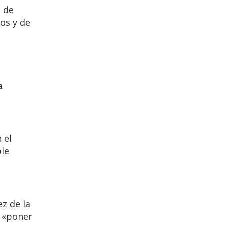
d de
os y de
a
 el
le
z de la
e «poner