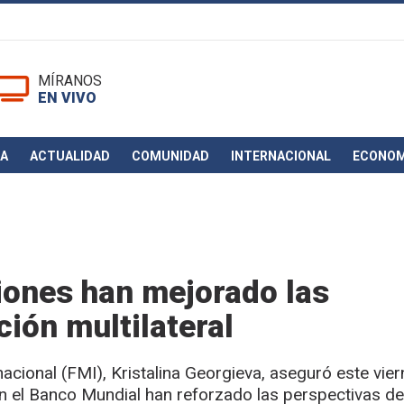
MÍRANOS
EN VIVO
CA
ACTUALIDAD
COMUNIDAD
INTERNACIONAL
ECONOM
iones han mejorado las
ión multilateral
acional (FMI), Kristalina Georgieva, aseguró este vie
 el Banco Mundial han reforzado las perspectivas de