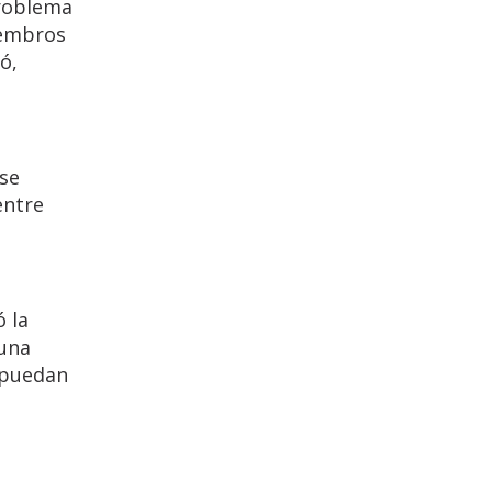
problema
iembros
ó,
 se
entre
 la
 una
 puedan