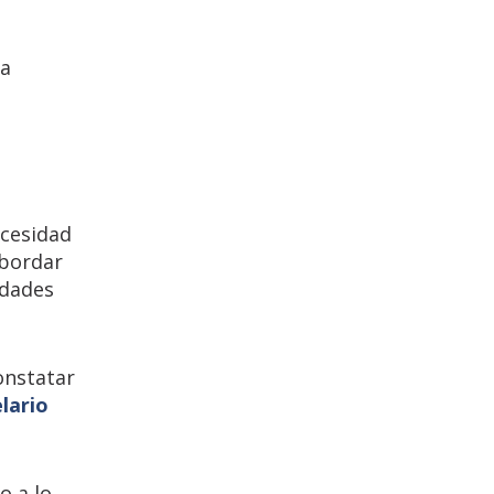
ra
ecesidad
abordar
idades
onstatar
lario
o a lo