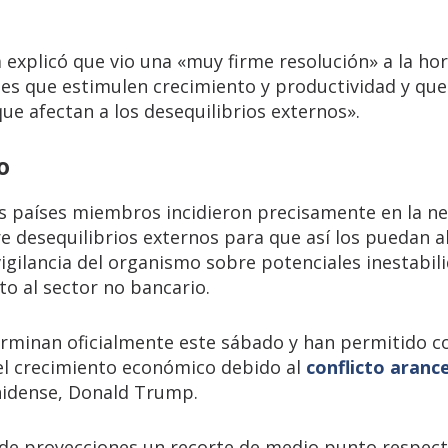
 explicó que vio una «muy firme resolución» a la ho
es que estimulen crecimiento y productividad y que
ue afectan a los desequilibrios externos».
o
os países miembros incidieron precisamente en la n
bre desequilibrios externos para que así los puedan 
vigilancia del organismo sobre potenciales inestabil
to al sector no bancario.
erminan oficialmente este sábado y han permitido c
del crecimiento económico debido al
conflicto arance
nidense, Donald Trump.
 de proyecciones un recorte de medio punto respect