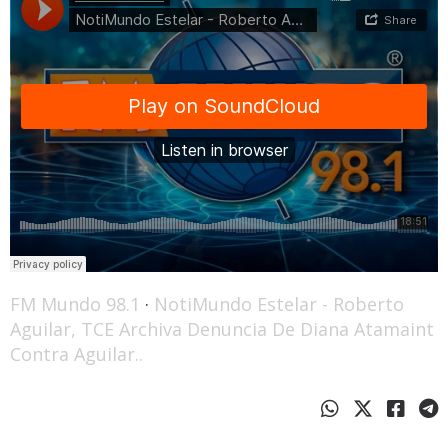
FM Mundo 98.1
·
NotiMundo Estelar - Roberto
Aguilar, TCE Archiva Denuncia De Diana Atamaint
Contra Aguilar..