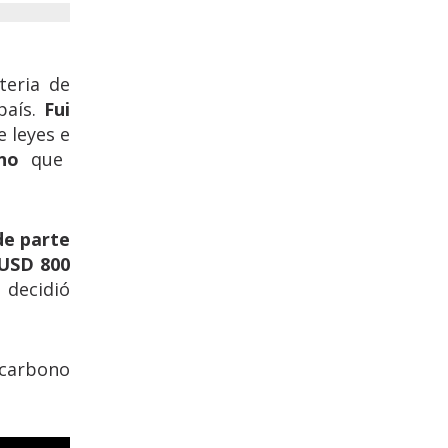
eria de
país.
Fui
 leyes e
no
que
de parte
 USD 800
decidió
 carbono