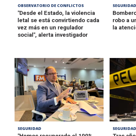
OBSERVATORIO DE CONFLICTOS
SEGURIDA
"Desde el Estado, la violencia
Bombero
letal se está convirtiendo cada
robo a u
vez más en un regulador
la atenc
social", alerta investigador
SEGURIDAD
SEGURIDA
"Hemos recuperado el 100%
Tras año