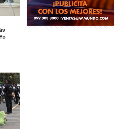
ás
"Yo