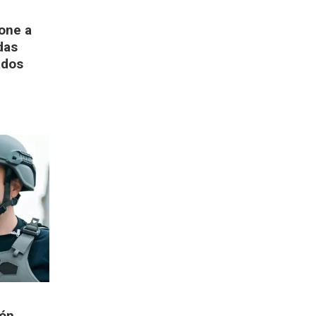
pone a
das
ados
ión