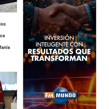
dos
ace
fanía