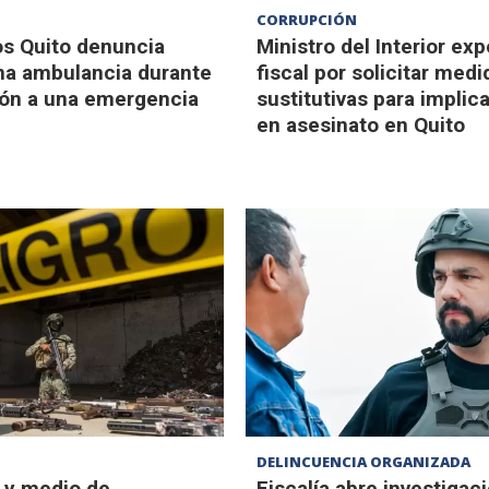
D
CORRUPCIÓN
s Quito denuncia
Ministro del Interior ex
na ambulancia durante
fiscal por solicitar medi
ión a una emergencia
sustitutivas para implic
en asesinato en Quito
D
DELINCUENCIA ORGANIZADA
 y medio de
Fiscalía abre investigac