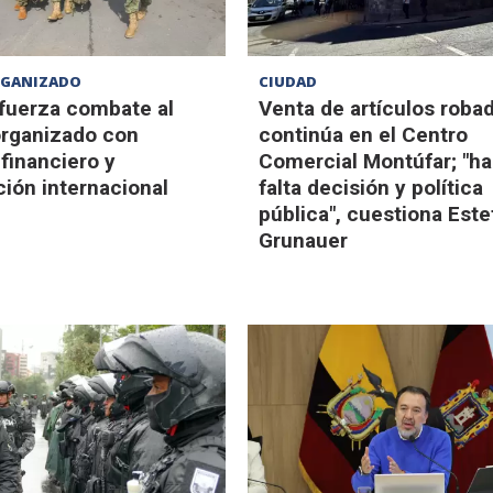
RGANIZADO
CIUDAD
efuerza combate al
Venta de artículos roba
rganizado con
continúa en el Centro
financiero y
Comercial Montúfar; "h
ión internacional
falta decisión y política
pública", cuestiona Este
Grunauer