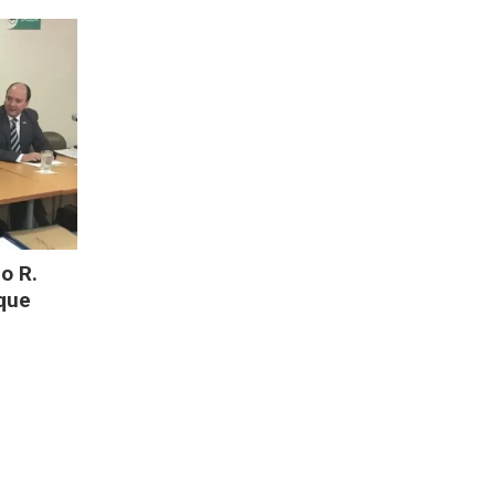
o R.
 que