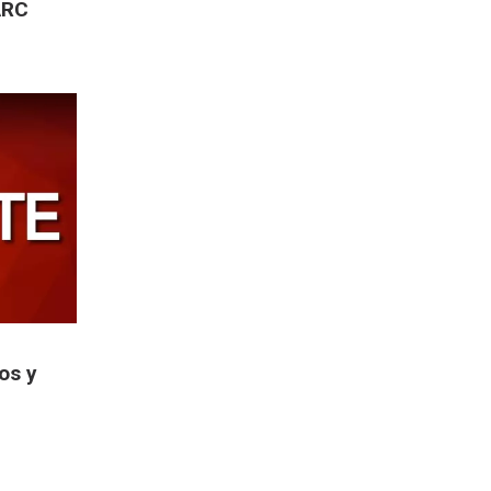
ARC
os y