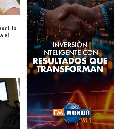
rcel: la
a el
e