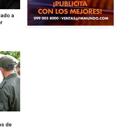
iado a
or
os de