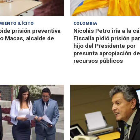
MIENTO ILÍCITO
COLOMBIA
pide prisión preventiva
Nicolás Petro iría a la cá
ío Macas, alcalde de
Fiscalía pidió prisión par
hijo del Presidente por
presunta apropiación d
recursos públicos