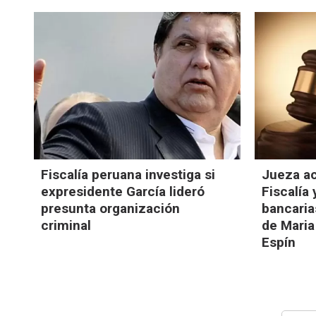
Fiscalía peruana investiga si
Jueza a
expresidente García lideró
Fiscalía
presunta organización
bancaria
criminal
de Maria
Espín