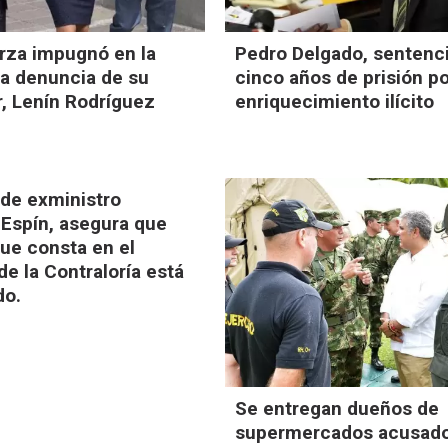
rza impugnó en la
Pedro Delgado, sentenc
 la denuncia de su
cinco años de prisión p
, Lenín Rodríguez
enriquecimiento ilícito
de exministro
Espín, asegura que
que consta en el
de la Contraloría está
do.
Se entregan dueños de
supermercados acusad