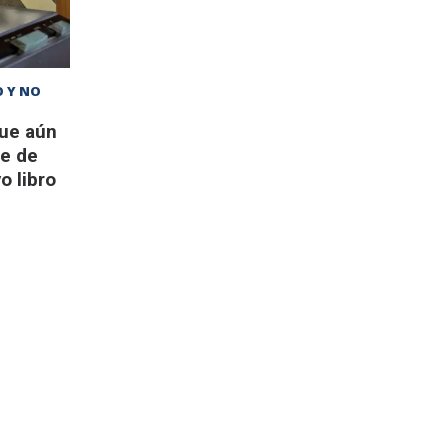
O Y NO
que aún
te de
o libro