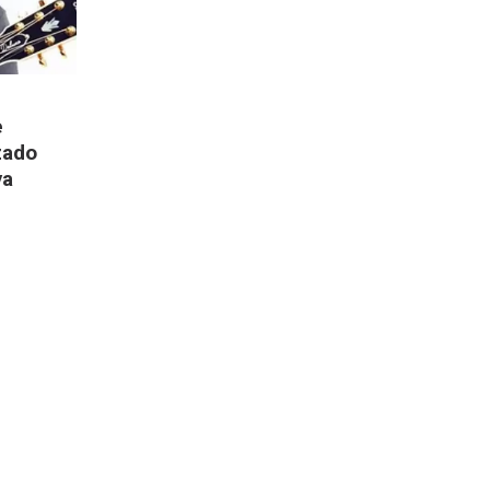
e
zado
va