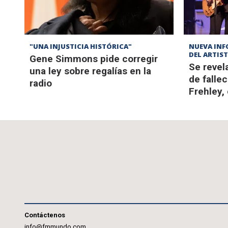
"UNA INJUSTICIA HISTÓRICA"
NUEVA INF
DEL ARTIS
Gene Simmons pide corregir
Se revel
una ley sobre regalías en la
de falle
radio
Frehley, 
Contáctenos
info@fmmundo.com