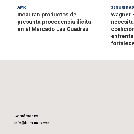
AMC
SEGURIDA
Incautan productos de
Wagner B
presunta procedencia ilícita
necesita
en el Mercado Las Cuadras
coalició
enfrenta
fortalec
Contáctenos
info@fmmundo.com