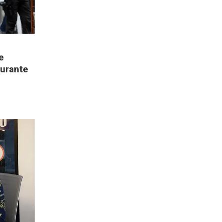
e
durante