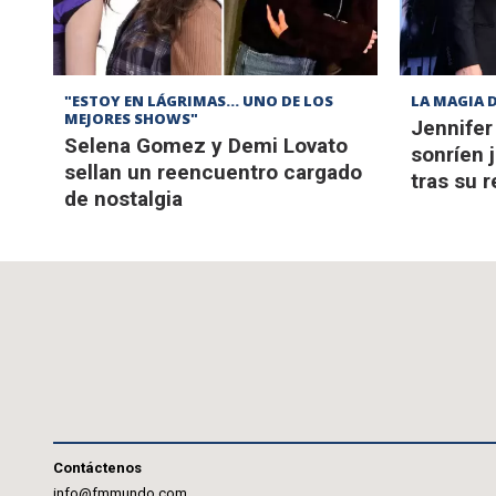
"ESTOY EN LÁGRIMAS... UNO DE LOS
LA MAGIA D
MEJORES SHOWS"
Jennifer
Selena Gomez y Demi Lovato
sonríen 
sellan un reencuentro cargado
tras su 
de nostalgia
Contáctenos
info@fmmundo.com