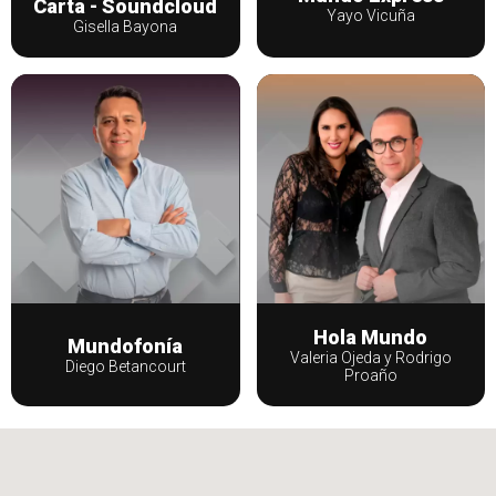
Carta - Soundcloud
Yayo Vicuña
Gisella Bayona
Hola Mundo
Mundofonía
Valeria Ojeda y Rodrigo
Diego Betancourt
Proaño