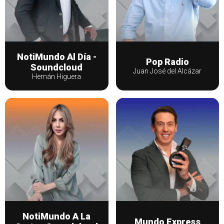
NotiMundo Al Día -
Pop Radio
Soundcloud
Juan José del Alcázar
Hernán Higuera
NotiMundo A La
Mundo Express