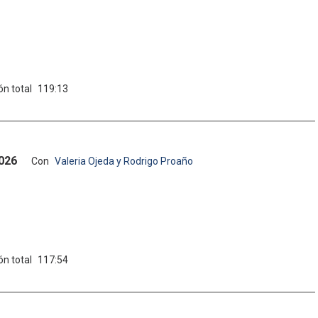
ón total
119:13
2026
Con
Valeria Ojeda y Rodrigo Proaño
ón total
117:54