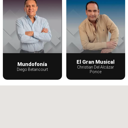
El Gran Musical
Mundofonía
Christian Del Alcázar
Diego Betancourt
Ponce