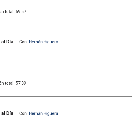
ón total
59:57
al Día
Con
Hernán Higuera
ón total
57:39
al Día
Con
Hernán Higuera