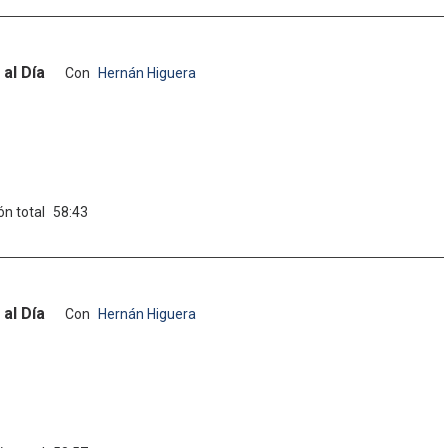
al Día
Con
Hernán Higuera
ón total
58:43
al Día
Con
Hernán Higuera