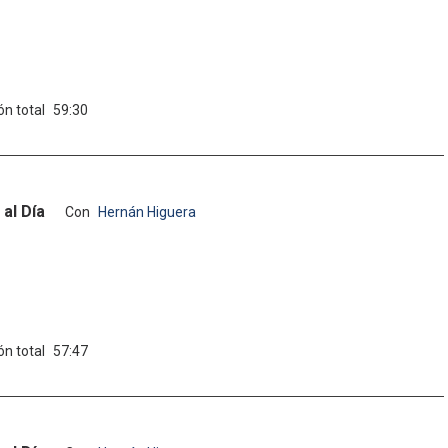
ón total
59:30
al Día
Con
Hernán Higuera
ón total
57:47