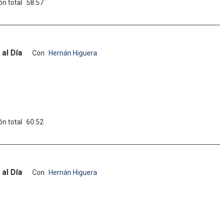
ón total
58:57
al Día
Con
Hernán Higuera
ón total
60:52
al Día
Con
Hernán Higuera