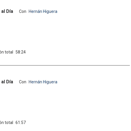
al Día
Con
Hernán Higuera
ón total
58:24
al Día
Con
Hernán Higuera
ón total
61:57