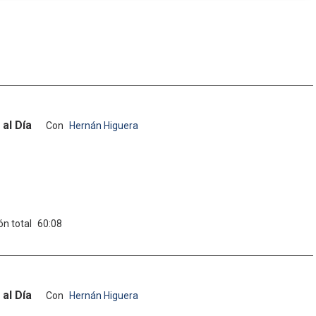
al Día
Con
Hernán Higuera
ón total
60:08
al Día
Con
Hernán Higuera