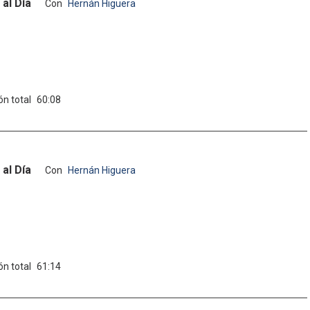
al Día
Con
Hernán Higuera
ón total
60:08
al Día
Con
Hernán Higuera
ón total
61:14