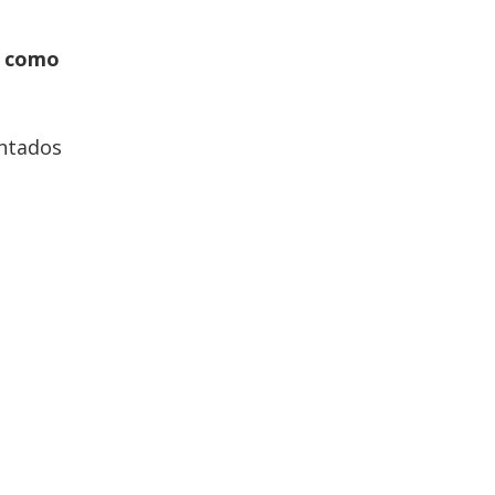
i como
entados