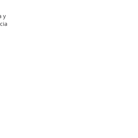
a y
cia