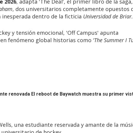
e 2026
, adapta 'The Deal', el primer libro de la saga,
raham
, dos universitarios completamente opuestos 
 inesperada dentro de la ficticia
Universidad de Briar.
ckey y tensión emocional, 'Off Campus' apunta
ó en fenómeno global historias como
'The Summer I T
ente renovada
El reboot de Baywatch muestra su primer vis
Wells, una estudiante reservada y amante de la músi
 universitario de hockey.