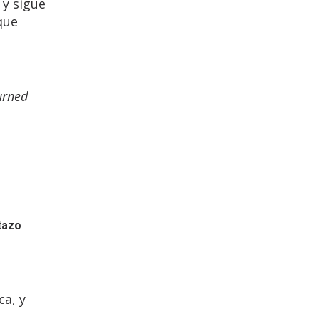
 y sigue
que
urned
tazo
ca, y