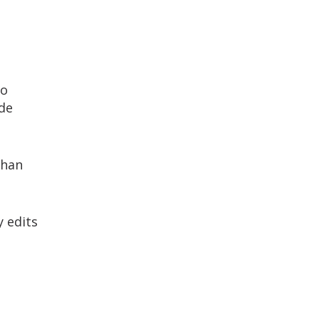
eo
 de
 han
 edits