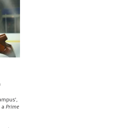
a
ampus',
ó a
Prime