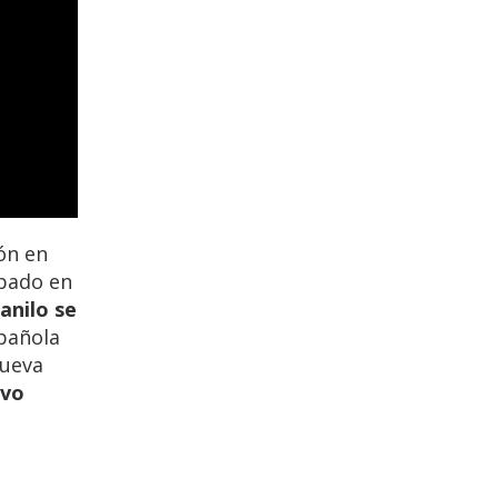
ón en
ipado en
anilo se
pañola
Nueva
evo