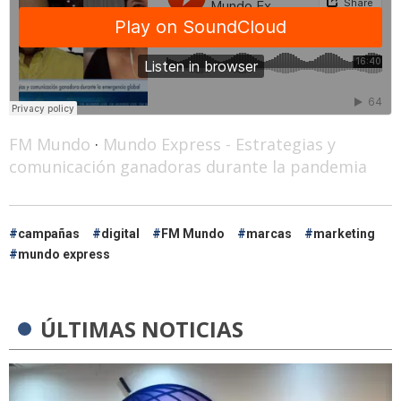
FM Mundo
·
Mundo Express - Estrategias y
comunicación ganadoras durante la pandemia
campañas
digital
FM Mundo
marcas
marketing
mundo express
ÚLTIMAS NOTICIAS