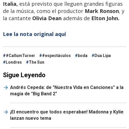
Italia,
está previsto que lleguen grandes figuras
de la música, como el productor
Mark Ronson
, y
la cantante
Olivia Dean
además de
Elton John.
Lee la nota original aquí
#CallumTurner
#espectáculos
boda
Dua Lipa
Londres
The Sun
Sigue Leyendo
Andrés Cepeda: de "Nuestra Vida en Canciones" a la
magia de "Big Band 2"
¡El encuentro que todos esperaban! Madonna y Kylie
lanzan nuevo tema