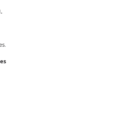
.
es.
nes