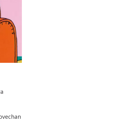
va
rovechan