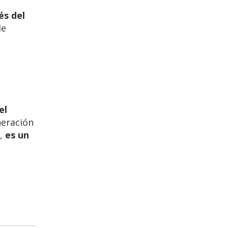
és del
de
el
neración
s,
es un