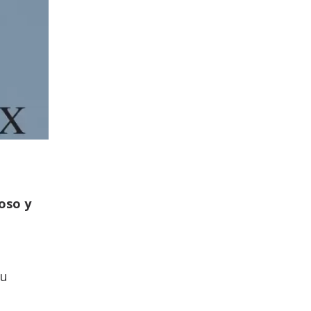
ioso y
su