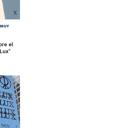
Y MUY
bre el
"Lux"