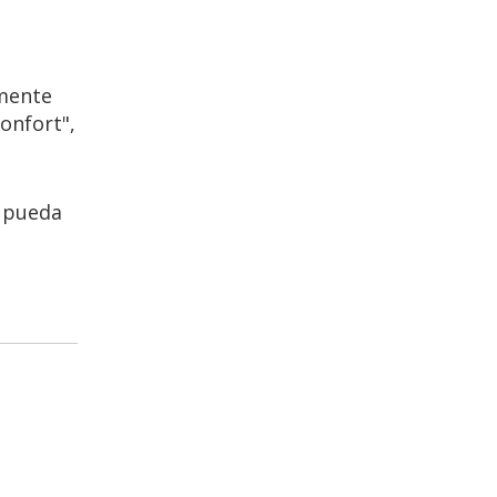
amente
onfort",
, pueda