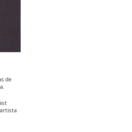
as de
ca.
ast
artista