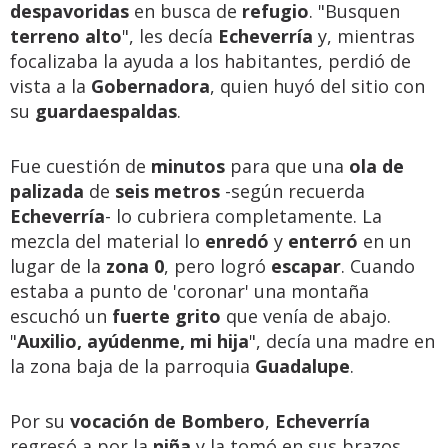
despavoridas
en busca de
refugio
. "Busquen
terreno alto
", les decía
Echeverría
y, mientras
focalizaba la ayuda a los habitantes, perdió de
vista a la
Gobernadora
, quien huyó del sitio con
su
guardaespaldas
.
Fue cuestión de
minutos
para que una
ola de
palizada
de
seis metros
-según recuerda
Echeverría
- lo cubriera completamente. La
mezcla del material lo
enredó
y
enterró
en un
lugar de la
zona 0
, pero logró
escapar
. Cuando
estaba a punto de 'coronar' una montaña
escuchó un
fuerte grito
que venía de abajo.
"
Auxilio, ayúdenme, mi hija
", decía una madre en
la zona baja de la parroquia
Guadalupe
.
Por su
vocación de Bombero
,
Echeverría
regresó a por la
niña
y la tomó en sus brazos.