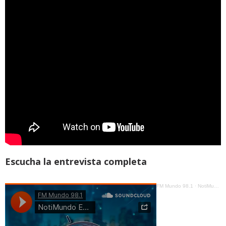
Escucha la entrevista completa
FM Mundo 98.1
·
NotiMundo Estelar - Carlos Echeverría, Bombero sobreviviente del aluvión de Zamora