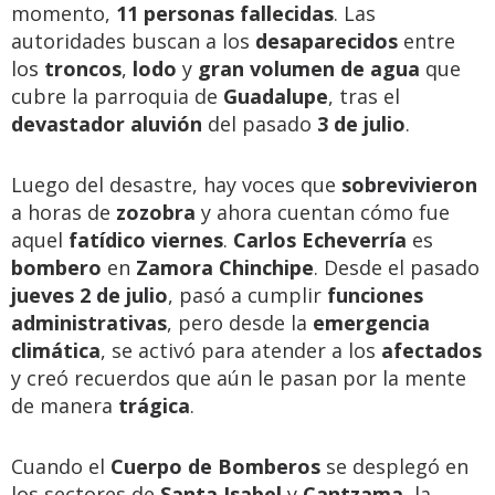
momento,
11 personas fallecidas
. Las
autoridades buscan a los
desaparecidos
entre
los
troncos
,
lodo
y
gran volumen de agua
que
cubre la parroquia de
Guadalupe
, tras el
devastador aluvión
del pasado
3 de julio
.
Luego del desastre, hay voces que
sobrevivieron
a horas de
zozobra
y ahora cuentan cómo fue
aquel
fatídico viernes
.
Carlos Echeverría
es
bombero
en
Zamora Chinchipe
. Desde el pasado
jueves 2 de julio
, pasó a cumplir
funciones
administrativas
, pero desde la
emergencia
climática
, se activó para atender a los
afectados
y creó recuerdos que aún le pasan por la mente
de manera
trágica
.
Cuando el
Cuerpo de Bomberos
se desplegó en
los sectores de
Santa Isabel
y
Cantzama
, la