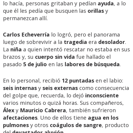
lo hacía, personas gritaban y pedían
ayuda
, a lo
que él les pedía que busquen las
orillas
y
permanezcan allí.
Carlos Echeverría
lo logró, pero el panorama
luego de sobrevivir a la
tragedia
era
desolador
.
La
niña
a quien intentó rescatar no estaba en sus
brazos y, su
cuerpo sin vida
fue hallado el
pasado
5 de julio
en las
labores de búsqueda
.
En lo personal, recibió
12 puntadas
en el labio:
seis internas
y
seis externas
como consecuencia
del golpe que, recuerda, lo dejó
inconsciente
varios minutos o quizá horas. Sus compañeros,
Álex
y
Mauricio Cabrera
, también sufrieron
afectaciones
. Uno de ellos tiene
agua en los
pulmones
y otros
coágulos de sangre
, producto
del
devastador aluvión
.