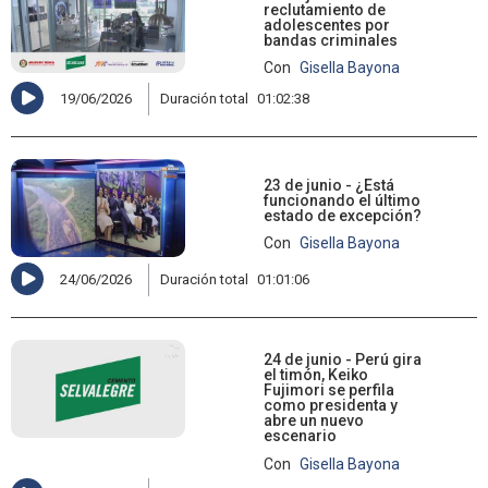
reclutamiento de
adolescentes por
bandas criminales
Con
Gisella Bayona
19/06/2026
Duración total
01:02:38
23 de junio - ¿Está
funcionando el último
estado de excepción?
Con
Gisella Bayona
24/06/2026
Duración total
01:01:06
24 de junio - Perú gira
el timón, Keiko
Fujimori se perfila
como presidenta y
abre un nuevo
escenario
Con
Gisella Bayona