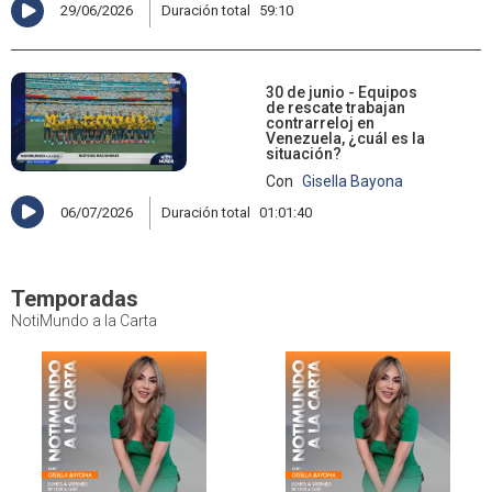
29/06/2026
Duración total
59:10
30 de junio - Equipos
de rescate trabajan
contrarreloj en
Venezuela, ¿cuál es la
situación?
Con
Gisella Bayona
06/07/2026
Duración total
01:01:40
Temporadas
NotiMundo a la Carta