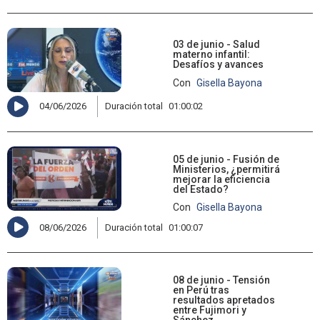
03 de junio - Salud
materno infantil:
Desafíos y avances
Con
Gisella Bayona
04/06/2026
Duración total
01:00:02
05 de junio - Fusión de
Ministerios, ¿permitirá
mejorar la eficiencia
del Estado?
Con
Gisella Bayona
08/06/2026
Duración total
01:00:07
08 de junio - Tensión
en Perú tras
resultados apretados
entre Fujimori y