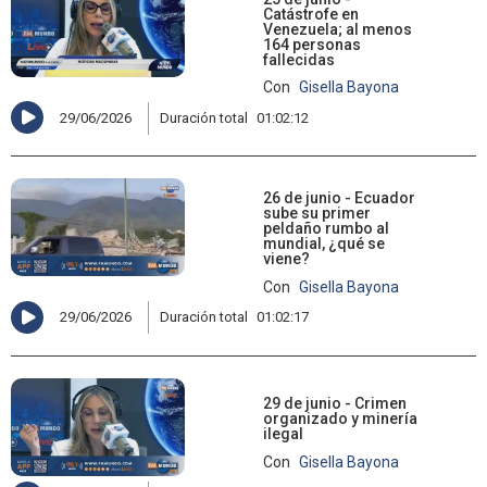
Catástrofe en
Venezuela; al menos
164 personas
fallecidas
Con
Gisella Bayona
29/06/2026
Duración total
01:02:12
26 de junio - Ecuador
sube su primer
peldaño rumbo al
mundial, ¿qué se
viene?
Con
Gisella Bayona
29/06/2026
Duración total
01:02:17
29 de junio - Crimen
organizado y minería
ilegal
Con
Gisella Bayona