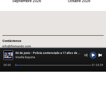
Septiembre 2026
Octubre 2026
Contáctenos
info@fmmundo.com
04 de junio - Policía sentenciado a 17 años de prisión por muerte de un delincuente
Gisella Bayona
00:00
01:04:39
© 2026 - Notimundo / Todos los derechos reservados.