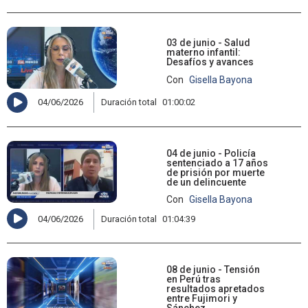
03 de junio - Salud
materno infantil:
Desafíos y avances
Con
Gisella Bayona
04/06/2026
Duración total
01:00:02
04 de junio - Policía
sentenciado a 17 años
de prisión por muerte
de un delincuente
Con
Gisella Bayona
04/06/2026
Duración total
01:04:39
08 de junio - Tensión
en Perú tras
resultados apretados
entre Fujimori y