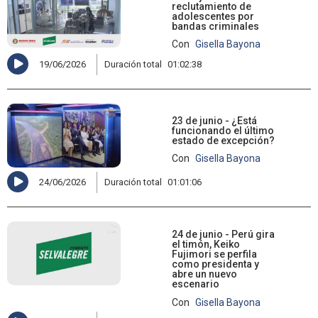
reclutamiento de
adolescentes por
bandas criminales
Con
Gisella Bayona
19/06/2026
Duración total
01:02:38
23 de junio - ¿Está
funcionando el último
estado de excepción?
Con
Gisella Bayona
24/06/2026
Duración total
01:01:06
24 de junio - Perú gira
el timón, Keiko
Fujimori se perfila
como presidenta y
abre un nuevo
escenario
Con
Gisella Bayona