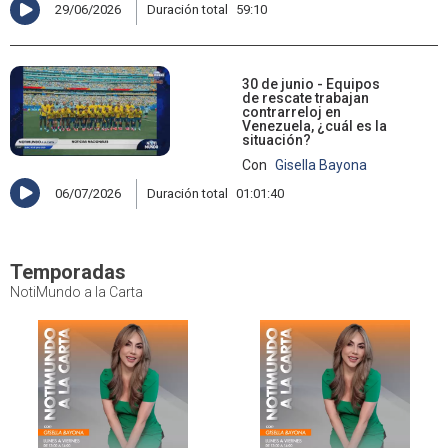
29/06/2026
Duración total
59:10
30 de junio - Equipos
de rescate trabajan
contrarreloj en
Venezuela, ¿cuál es la
situación?
Con
Gisella Bayona
06/07/2026
Duración total
01:01:40
Temporadas
NotiMundo a la Carta