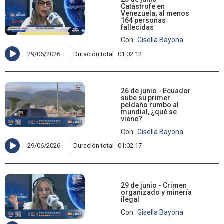
Catástrofe en
Venezuela; al menos
164 personas
fallecidas
Con
Gisella Bayona
29/06/2026
Duración total
01:02:12
26 de junio - Ecuador
sube su primer
peldaño rumbo al
mundial, ¿qué se
viene?
Con
Gisella Bayona
29/06/2026
Duración total
01:02:17
29 de junio - Crimen
organizado y minería
ilegal
Con
Gisella Bayona