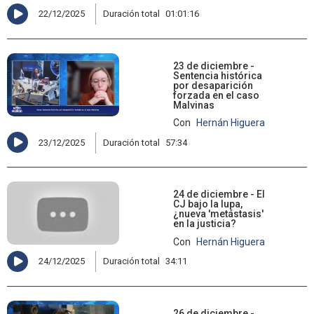
22/12/2025
Duración total
01:01:16
23 de diciembre -
Sentencia histórica
por desaparición
forzada en el caso
Malvinas
Con
Hernán Higuera
23/12/2025
Duración total
57:34
24 de diciembre - El
CJ bajo la lupa,
¿nueva 'metástasis'
en la justicia?
Con
Hernán Higuera
24/12/2025
Duración total
34:11
26 de diciembre -