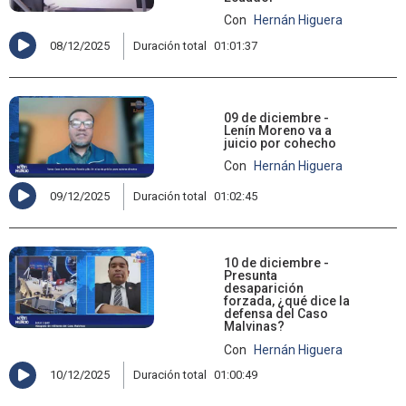
Con
Hernán Higuera
08/12/2025
Duración total
01:01:37
09 de diciembre -
Lenín Moreno va a
juicio por cohecho
Con
Hernán Higuera
09/12/2025
Duración total
01:02:45
10 de diciembre -
Presunta
desaparición
forzada, ¿qué dice la
defensa del Caso
Malvinas?
Con
Hernán Higuera
10/12/2025
Duración total
01:00:49