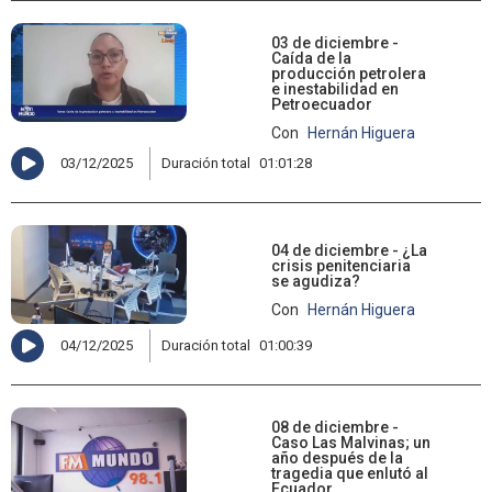
03 de diciembre -
Caída de la
producción petrolera
e inestabilidad en
Petroecuador
Con
Hernán Higuera
03/12/2025
Duración total
01:01:28
04 de diciembre - ¿La
crisis penitenciaria
se agudiza?
Con
Hernán Higuera
04/12/2025
Duración total
01:00:39
08 de diciembre -
Caso Las Malvinas; un
año después de la
tragedia que enlutó al
Ecuador