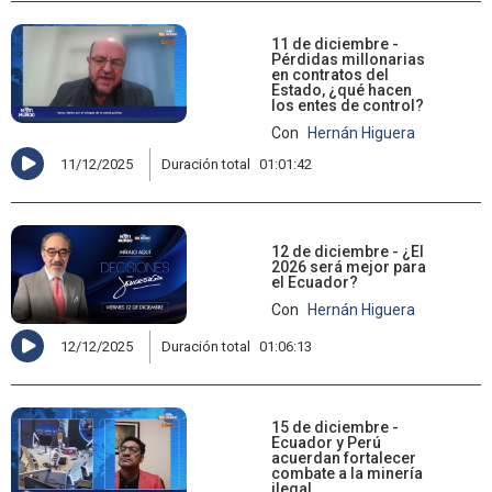
11 de diciembre -
Pérdidas millonarias
en contratos del
Estado, ¿qué hacen
los entes de control?
Con
Hernán Higuera
11/12/2025
Duración total
01:01:42
12 de diciembre - ¿El
2026 será mejor para
el Ecuador?
Con
Hernán Higuera
12/12/2025
Duración total
01:06:13
15 de diciembre -
Ecuador y Perú
acuerdan fortalecer
combate a la minería
ilegal