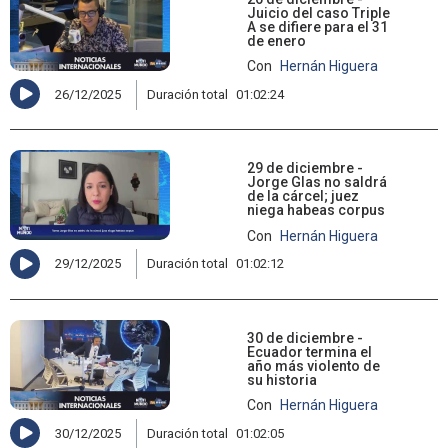
Juicio del caso Triple
A se difiere para el 31
de enero
Con
Hernán Higuera
26/12/2025
Duración total
01:02:24
29 de diciembre -
Jorge Glas no saldrá
de la cárcel; juez
niega habeas corpus
Con
Hernán Higuera
29/12/2025
Duración total
01:02:12
30 de diciembre -
Ecuador termina el
año más violento de
su historia
Con
Hernán Higuera
30/12/2025
Duración total
01:02:05