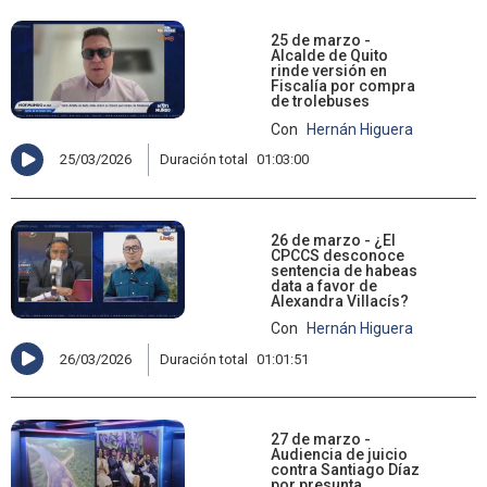
25 de marzo -
Alcalde de Quito
rinde versión en
Fiscalía por compra
de trolebuses
Con
Hernán Higuera
25/03/2026
Duración total
01:03:00
26 de marzo - ¿El
CPCCS desconoce
sentencia de habeas
data a favor de
Alexandra Villacís?
Con
Hernán Higuera
26/03/2026
Duración total
01:01:51
27 de marzo -
Audiencia de juicio
contra Santiago Díaz
por presunta