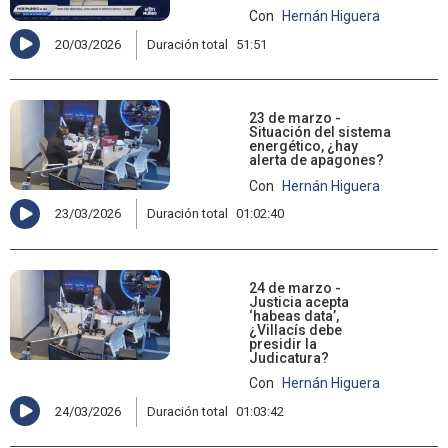
Con
Hernán Higuera
20/03/2026
Duración total
51:51
23 de marzo -
Situación del sistema
energético, ¿hay
alerta de apagones?
Con
Hernán Higuera
23/03/2026
Duración total
01:02:40
24 de marzo -
Justicia acepta
‘habeas data’,
¿Villacís debe
presidir la
Judicatura?
Con
Hernán Higuera
24/03/2026
Duración total
01:03:42