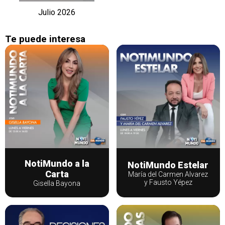
Julio 2026
Te puede interesa
NotiMundo a la
NotiMundo Estelar
Carta
María del Carmen Alvarez
y Fausto Yépez
Gisella Bayona