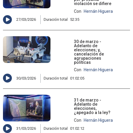
violación se difiere
Con
Hernán Higuera
27/03/2026
Duración total
52:35
30 de marzo -
Adelanto de
elecciones; y,
cancelación de
agrupaciones
políticas
Con
Hernán Higuera
30/03/2026
Duración total
01:02:05
31 de marzo -
Adelanto de
elecciones,
¿apegado a la ley?
Con
Hernán Higuera
31/03/2026
Duración total
01:02:12