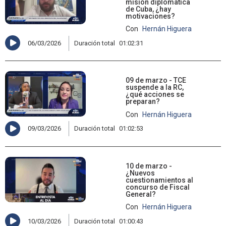
misión diplomática
de Cuba, ¿hay
motivaciones?
Con
Hernán Higuera
06/03/2026
Duración total
01:02:31
09 de marzo - TCE
suspende a la RC,
¿qué acciones se
preparan?
Con
Hernán Higuera
09/03/2026
Duración total
01:02:53
10 de marzo -
¿Nuevos
cuestionamientos al
concurso de Fiscal
General?
Con
Hernán Higuera
10/03/2026
Duración total
01:00:43