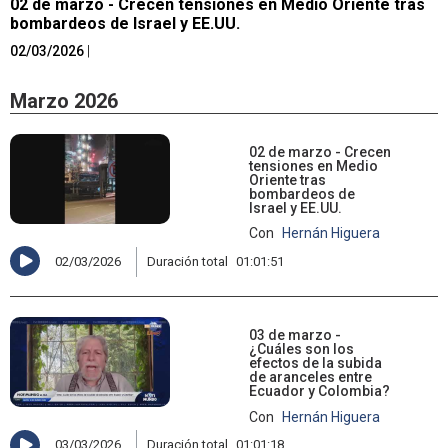
02 de marzo - Crecen tensiones en Medio Oriente tras
bombardeos de Israel y EE.UU.
02/03/2026
|
Marzo 2026
02 de marzo - Crecen
tensiones en Medio
Oriente tras
bombardeos de
Israel y EE.UU.
Con
Hernán Higuera
02/03/2026
Duración total
01:01:51
03 de marzo -
¿Cuáles son los
efectos de la subida
de aranceles entre
Ecuador y Colombia?
Con
Hernán Higuera
03/03/2026
Duración total
01:01:18