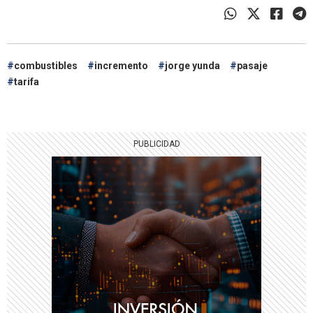
combustibles
incremento
jorge yunda
pasaje
tarifa