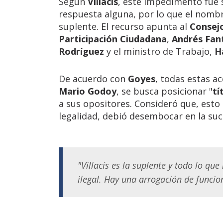
Según
Villacís
, este impedimento fue
respuesta alguna, por lo que el nom
suplente. El recurso apunta al
Consejo
Participación Ciudadana
,
Andrés Fan
Rodríguez
y el ministro de Trabajo,
H
De acuerdo con
Goyes
, todas estas ac
Mario Godoy
, se busca posicionar "
tí
a sus opositores. Consideró que, esto 
legalidad, debió desembocar en la su
"Villacís es la suplente y todo lo que
ilegal. Hay una arrogación de funcion