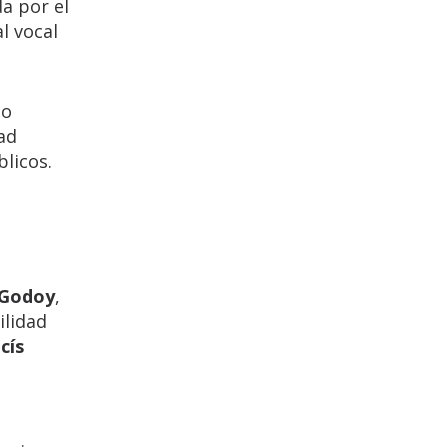
a por el
l vocal
do
dad
blicos.
 Godoy
,
ilidad
acís