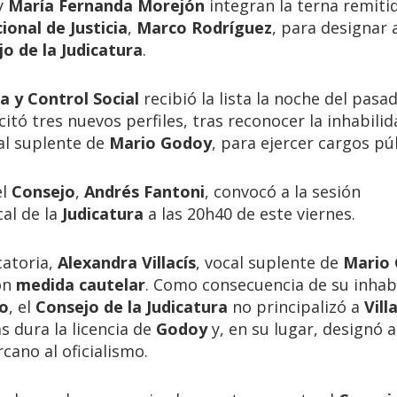
y
María Fernanda Morejón
integran la terna remitid
ional de Justicia
,
Marco Rodríguez
, para designar a
o de la Judicatura
.
a y Control Social
recibió la lista la noche del pasa
itó tres nuevos perfiles, tras reconocer la inhabili
cal suplente de
Mario Godoy
, para ejercer cargos pú
el
Consejo
,
Andrés Fantoni
, convocó a la sesión
cal de la
Judicatura
a las 20h40 de este viernes.
catoria,
Alexandra Villacís
, vocal suplente de
Mario
on
medida cautelar
. Como consecuencia de su inhab
jo
, el
Consejo de la Judicatura
no principalizó a
Vill
 dura la licencia de
Godoy
y, en su lugar, designó a
cano al oficialismo.