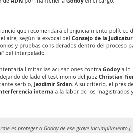
ad de
ADN
por mantener a
Godoy
en el cargo.
unció que recomendará el enjuiciamiento político 
el aire, según la exvocal del
Consejo de la Judicatu
timonios y pruebas considerados dentro del proceso p
a
" del interpelado.
 intentaría limitar las acusaciones contra
Godoy
a lo
 dejando de lado el testimonio del juez
Christian Fie
cante serbio,
Jezdimir Srdan
. A su criterio, el presi
nterferencia interna
a la labor de los magistrados 
orme es proteger a Godoy de ese grave incumplimiento (...