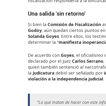
fiscalización respondería a la dificult
Una salida 'sin retorno'
Si bien la
Comisión de Fiscalización
an
Godoy
, aún quedan ciertos puntos en 
Solanda Goyes
. Entre ellos, los tes
determinar la "
manifiesta inoperanci
De acuerdo con
Goyes
, el oficialismo
declarado por el juez
Carlos Serrano
,
quien también sentenció al narcotrafi
la
Judicatura
debió ser señalado por
i
violación a la independencia judicial
.
"Lo que tratan de hacer con este inf