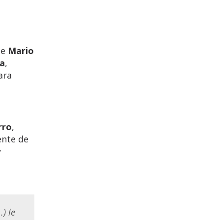
de
Mario
ra
,
ara
rro
,
dente de
y
) le