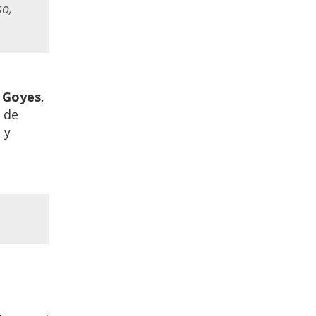
so,
n
Goyes
,
e de
a
y