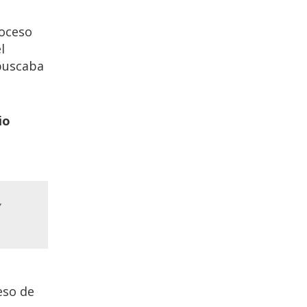
roceso
l
uscaba
io
y
eso de