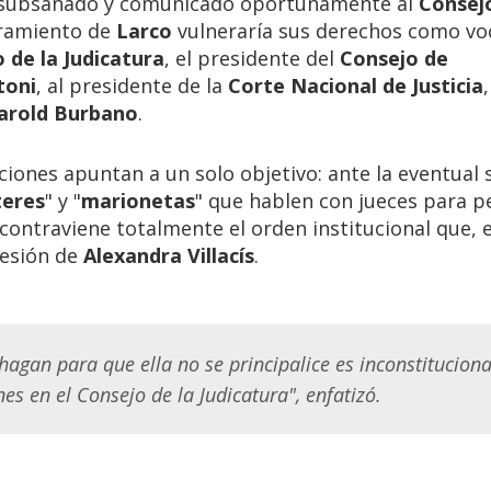
 subsanado y comunicado oportunamente al
Consej
bramiento de
Larco
vulneraría sus derechos como vo
 de la Judicatura
, el presidente del
Consejo de
toni
, al presidente de la
Corte Nacional de Justicia
arold Burbano
.
ciones apuntan a un solo objetivo: ante la eventual 
teres
" y "
marionetas
" que hablen con jueces para p
contraviene totalmente el orden institucional que, e
cesión de
Alexandra Villacís
.
 hagan para que ella no se principalice es inconstituciona
es en el Consejo de la Judicatura", enfatizó.