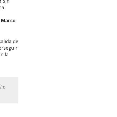
o
sin
cal
,
Marco
salida de
erseguir
n la
l e