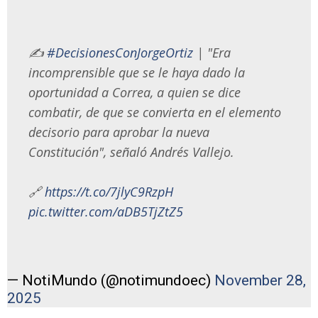
✍️
#DecisionesConJorgeOrtiz
| "Era
incomprensible que se le haya dado la
oportunidad a Correa, a quien se dice
combatir, de que se convierta en el elemento
decisorio para aprobar la nueva
Constitución", señaló Andrés Vallejo.
🔗
https://t.co/7jlyC9RzpH
pic.twitter.com/aDB5TjZtZ5
— NotiMundo (@notimundoec)
November 28,
2025