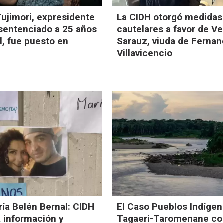
Fujimori, expresidente
La CIDH otorgó medidas
sentenciado a 25 años
cautelares a favor de V
l, fue puesto en
Sarauz, viuda de Ferna
Villavicencio
ía Belén Bernal: CIDH
El Caso Pueblos Indígen
á información y
Tagaeri-Taromenane con