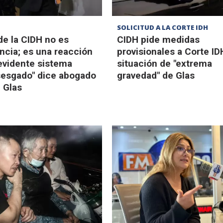
SOLICITUD A LA CORTE IDH
de la CIDH no es
CIDH pide medidas
ncia; es una reacción
provisionales a Corte ID
evidente sistema
situación de "extrema
 sesgado" dice abogado
gravedad" de Glas
 Glas