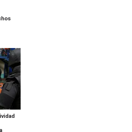
á
chos
ividad
a