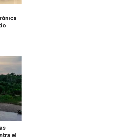
erónica
ndo
as
tra el