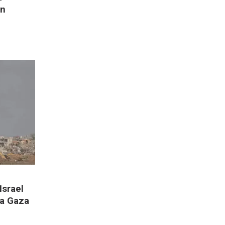
on
Israel
da Gaza