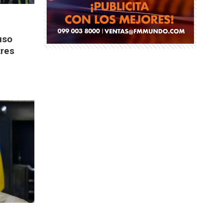
uso
tres