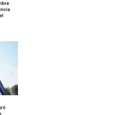
mbre
uncia
el
gró
e