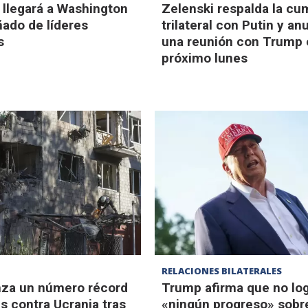
 llegará a Washington
Zelenski respalda la cu
ado de líderes
trilateral con Putin y an
s
una reunión con Trump 
próximo lunes
RELACIONES BILATERALES
nza un número récord
Trump afirma que no lo
s contra Ucrania tras
«ningún progreso» sobr