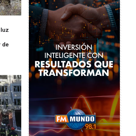
 luz
y de