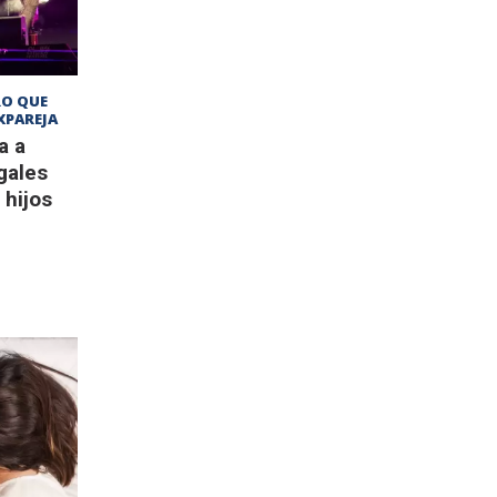
RO QUE
XPAREJA
a a
gales
 hijos