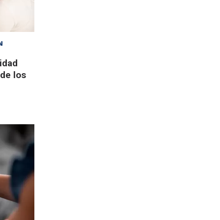
N
idad
 de los