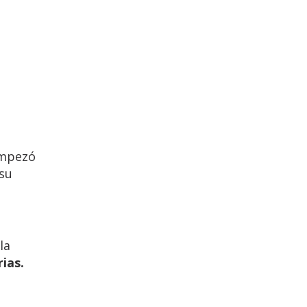
mpezó
 su
la
rias.