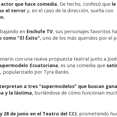
 actor que hace comedia.
De hecho, confesó que
le
o el terror
y, en el caso de la dirección, sueña con
ón.
rabajando en
Enchufe TV
, sus personajes favoritos h
o como "El Éxito",
uno de los más queridos por el p
enario con una nueva propuesta teatral junto a José
Supermodelo Ecuatoriana
, es una comedia que
sati
,
popularizado por Tyra Banks.
nterpretan a tres "supermodelos" que buscan gana
a y la lástima,
burlándose de cómo funcionan muc
y 28 de junio en el Teatro del CCI
, prometiendo hu