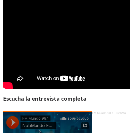
Escucha la entrevista completa
FM Mundo 98.1
·
NotiMundo Estelar - Wilson Cabrera, Niños fallecidos por leptospirosis en Taisha