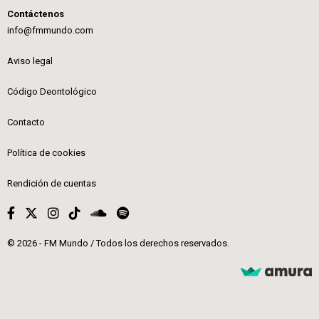
Contáctenos
info@fmmundo.com
Aviso legal
Código Deontológico
Contacto
Política de cookies
Rendición de cuentas
© 2026 - FM Mundo / Todos los derechos reservados.