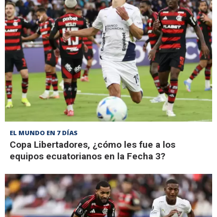
EL MUNDO EN 7 DÍAS
Copa Libertadores, ¿cómo les fue a los
equipos ecuatorianos en la Fecha 3?