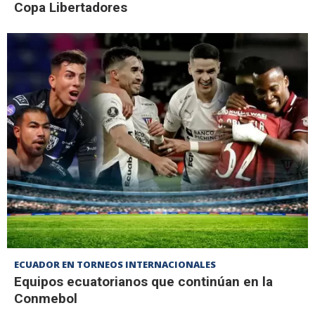
Copa Libertadores
ECUADOR EN TORNEOS INTERNACIONALES
Equipos ecuatorianos que continúan en la
Conmebol