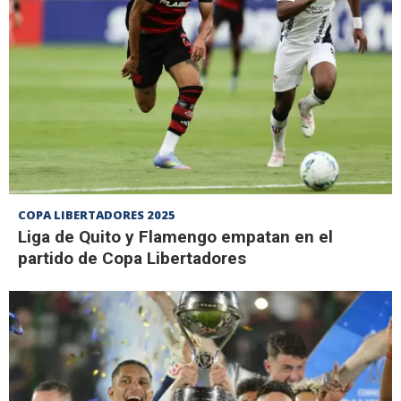
COPA LIBERTADORES 2025
Liga de Quito y Flamengo empatan en el
partido de Copa Libertadores