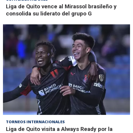
Liga de Quito vence al Mirassol brasileño y
consolida su liderato del grupo G
TORNEOS INTERNACIONALES
Liga de Quito visita a Always Ready por la